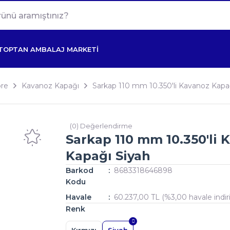
TOPTAN AMBALAJ MARKETİ
re
Kavanoz Kapağı
Sarkap 110 mm 10.350'li Kavanoz Kapa
(0) Değerlendirme
Sarkap 110 mm 10.350'li 
Kapağı Siyah
Barkod
8683318646898
Kodu
Havale
60.237,00 TL (%3,00 havale indir
Renk