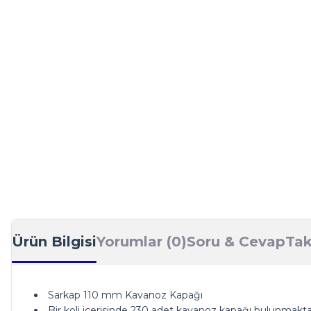
Ürün Bilgisi
Yorumlar (0)
Soru & Cevap
Tak
Sarkap 110 mm Kavanoz Kapağı
Bir koli içerisinde 230 adet kavanoz kapağı bulunmaktadı