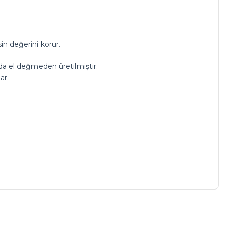
in değerini korur.
rda el değmeden üretilmiştir.
ar.
a iletebilirsiniz.