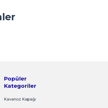
nler
Sarkap
kap 43 mm 3000'li Kavanoz Kapağı Siyah
₺6.900,00
Popüler
Sepete Ekle
Kategoriler
Kavanoz Kapağı
Sarkap