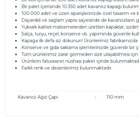
Bir palet içerisinde 10.350 adet kavanoz kapağı bulunm
100.000 adet ve üzeri siparişlerinizde özel tasarım ve
Dayanıklı ve sağlam yapısı sayesinde de kavanozların gü
Yüksek kaliteli malzemelerden üretilen kapaklar, sızdır
Salça, turşu, reçel, konserve vb. yapımında güvenle kullan
Kapağa ilk defa siz dokunun! Ürünlerimiz fabrikamızda ul
Konserve ve gıda saklama işlemlerinizde güvenilir bir ç
Tüm ürünlerimiz zarar görmeden size ulaşabilmesi için
Ürünlerin faturasının nüshası paket içinde bulunmaktadı
Farklı renk ve desenlerimiz bulunmaktadır.
Kavanoz Ağız Çapı
:
110 mm
ürünleriniz çok güzel kargoda da bi tık daha ucuz olsanız ç
Bu ürünün fiyat bilgisi, resim, ürün açıklamalarında ve diğer ko
Görüş ve önerileriniz için teşekkür ederiz.