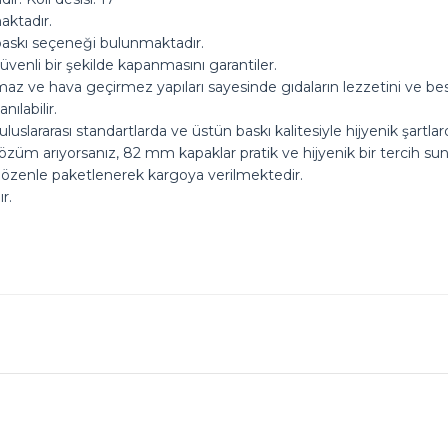
aktadır.
 baskı seçeneği bulunmaktadır.
venli bir şekilde kapanmasını garantiler.
maz ve hava geçirmez yapıları sayesinde gıdaların lezzetini ve bes
ılabilir.
uslararası standartlarda ve üstün baskı kalitesiyle hijyenik şartla
özüm arıyorsanız, 82 mm kapaklar pratik ve hijyenik bir tercih sun
 özenle paketlenerek kargoya verilmektedir.
r.
ok seviniriz
nularda yetersiz gördüğünüz noktaları öneri formunu kullanarak tarafımız