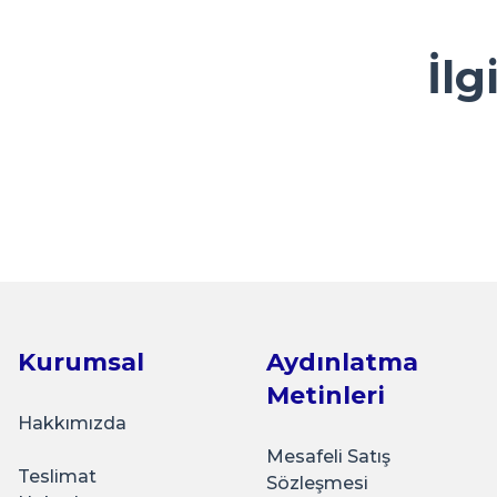
M... A... | 13/05/2026
Ürün resmi kalitesiz, bozuk veya görüntülenemiyor.
İlg
Kolay ve ulaşılabilir
Ürün açıklamasında eksik bilgiler bulunuyor.
Y... A... | 23/04/2026
Ürün bilgilerinde hatalar bulunuyor.
Ürün fiyatı diğer sitelerden daha pahalı.
çok sık ziyaret ettiğim bir alışveriş sitesi olmaya başlad
Sarkap
Bu ürüne benzer farklı alternatifler olmalı.
güzel bir firma.
Sarkap 38 mm 3000'li Kavanoz Kapağı Gold
K... Ç... | 22/04/2026
Basit kullanışlı arayüz
₺7.523,00
E... G... | 23/03/2026
Kurumsal
Aydınlatma
Sepete Ekle
Metinleri
Tohum Saklamak için çok güzel
Hakkımızda
İ... A... | 15/03/2026
Mesafeli Satış
Teslimat
Sözleşmesi
Sarkap