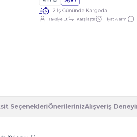
Kırmızı
Siyah
2 İş Gününde Kargoda
Tavsiye Et
Karşılaştır
Fiyat Alarmı
sit Seçenekleri
Önerileriniz
Alışveriş Deney
r. Koli desisi: 17