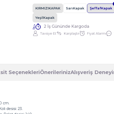
KIRMIZIKAPAK
SarıKapak
ŞeffafKapak
YeşilKapak
2 İş Gününde Kargoda
Tavsiye Et
Karşılaştır
Fiyat Alarmı
sit Seçenekleri
Önerileriniz
Alışveriş Deney
10 cm.
li desisi: 23.