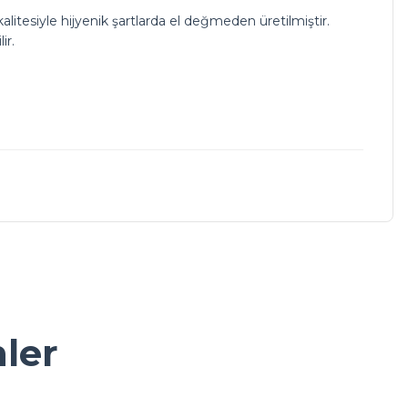
alitesiyle hijyenik şartlarda el değmeden üretilmiştir.
ir.
a iletebilirsiniz.
nler