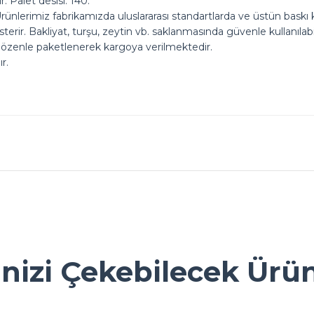
 Palet desisi: 140.
rünlerimiz fabrikamızda uluslararası standartlarda ve üstün baskı k
rir. Bakliyat, turşu, zeytin vb. saklanmasında güvenle kullanılabil
 özenle paketlenerek kargoya verilmektedir.
r.
ok seviniriz
nularda yetersiz gördüğünüz noktaları öneri formunu kullanarak tarafımız
Ürün hakkında henüz soru sorulmamış.
Bu ürüne ilk yorumu siz yapın!
inizi Çekebilecek Ürü
Yorum Yaz
Soru Sor