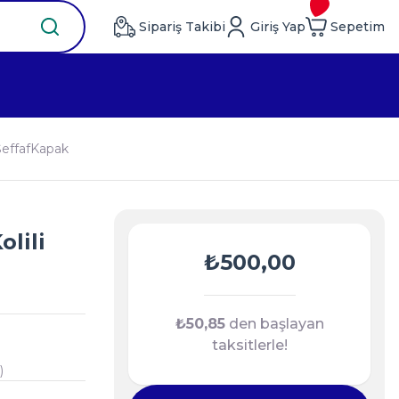
Sipariş Takibi
Giriş Yap
Sepetim
 ŞeffafKapak
lili
₺500,00
₺50,85
den başlayan
taksitlerle!
)