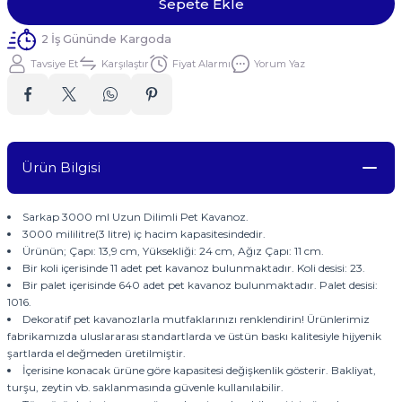
Sepete Ekle
2 İş Gününde Kargoda
Tavsiye Et
Karşılaştır
Fiyat Alarmı
Yorum Yaz
Ürün Bilgisi
Sarkap 3000 ml Uzun Dilimli Pet Kavanoz.
3000 mililitre(3 litre) iç hacim kapasitesindedir.
Ürünün; Çapı: 13,9 cm, Yüksekliği: 24 cm, Ağız Çapı: 11 cm.
Bir koli içerisinde 11 adet pet kavanoz bulunmaktadır. Koli desisi: 23.
Bir palet içerisinde 640 adet pet kavanoz bulunmaktadır. Palet desisi:
1016.
Dekoratif pet kavanozlarla mutfaklarınızı renklendirin! Ürünlerimiz
fabrikamızda uluslararası standartlarda ve üstün baskı kalitesiyle hijyenik
şartlarda el değmeden üretilmiştir.
İçerisine konacak ürüne göre kapasitesi değişkenlik gösterir. Bakliyat,
turşu, zeytin vb. saklanmasında güvenle kullanılabilir.