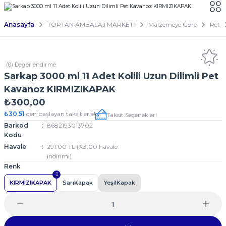
Anasayfa
TOPTAN AMBALAJ MARKETİ
Malzemeye Göre
Pet
(0) Değerlendirme
Sarkap 3000 ml 11 Adet Kolili Uzun Dilimli Pet
Kavanoz KIRMIZIKAPAK
₺300,00
₺30,51
den başlayan taksitlerle!
Taksit Seçenekleri
Barkod
8682193013702
Kodu
Havale
291,00 TL (%3,00 havale
indirimi)
Renk
KIRMIZIKAPAK
SarıKapak
YeşilKapak