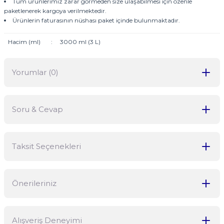
Tüm ürünlerimiz zarar görmeden size ulaşabilmesi için özenle
paketlenerek kargoya verilmektedir.
Ürünlerin faturasının nüshası paket içinde bulunmaktadır.
Hacim (ml)
:
3000 ml (3 L)
Yorumlar (0)
Soru & Cevap
Bu ürüne ilk yorumu siz yapın!
Taksit Seçenekleri
Yorum Yaz
Ürün hakkında henüz soru sorulmamış.
Önerileriniz
Soru Sor
Bu ürünün fiyat bilgisi, resim, ürün açıklamalarında ve diğer
Alışveriş Deneyimi
konularda yetersiz gördüğünüz noktaları öneri formunu kullanarak