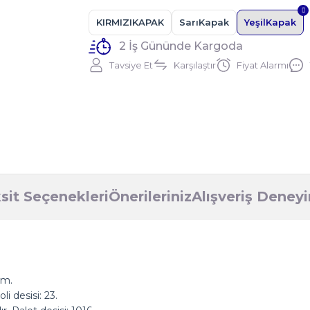
KIRMIZIKAPAK
SarıKapak
YeşilKapak
2 İş Gününde Kargoda
Tavsiye Et
Karşılaştır
Fiyat Alarmı
sit Seçenekleri
Önerileriniz
Alışveriş Deney
cm.
i desisi: 23.