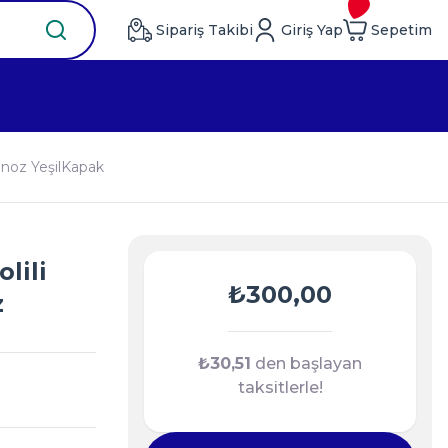
Sipariş Takibi
Giriş Yap
Sepetim
anoz YeşilKapak
lili
₺300,00
z
₺30,51
den başlayan
taksitlerle!
)