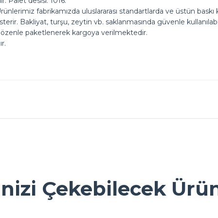
. Palet desisi: 1016.
rünlerimiz fabrikamızda uluslararası standartlarda ve üstün baskı k
rir. Bakliyat, turşu, zeytin vb. saklanmasında güvenle kullanılabil
 özenle paketlenerek kargoya verilmektedir.
r.
ok seviniriz
nularda yetersiz gördüğünüz noktaları öneri formunu kullanarak tarafımız
Ürün hakkında henüz soru sorulmamış.
Bu ürüne ilk yorumu siz yapın!
inizi Çekebilecek Ürü
Yorum Yaz
Soru Sor