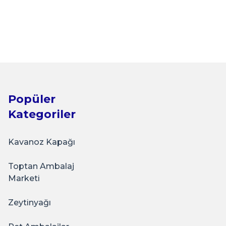
Tükendi
Sarkap
00 ml 550'li Silindir Pet Kavanoz KIRMIZIKAPAK
₺10.340,00
Popüler
Stokta Yok
Kategoriler
Kavanoz Kapağı
Toptan Ambalaj
ffafKapak
Marketi
Zeytinyağı