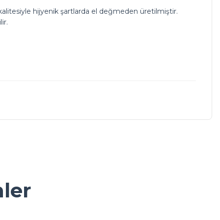
alitesiyle hijyenik şartlarda el değmeden üretilmiştir.
ir.
a iletebilirsiniz.
nler