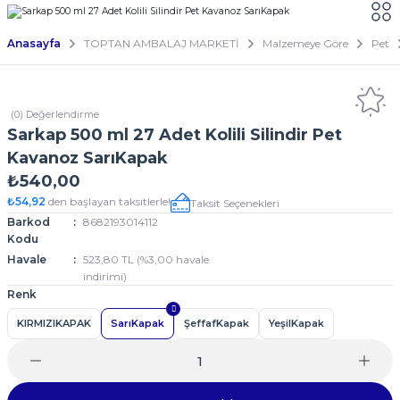
Anasayfa
TOPTAN AMBALAJ MARKETİ
Malzemeye Göre
Pet
(0) Değerlendirme
Sarkap 500 ml 27 Adet Kolili Silindir Pet
Kavanoz SarıKapak
₺540,00
₺54,92
den başlayan taksitlerle!
Taksit Seçenekleri
Barkod
8682193014112
Kodu
Havale
523,80 TL (%3,00 havale
indirimi)
Renk
KIRMIZIKAPAK
SarıKapak
ŞeffafKapak
YeşilKapak