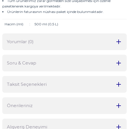
Tüm ürünlerimiz zarar görmeden size ulaşabilmesi için özenle
paketlenerek kargoya verilmektedir.
Ürünlerin faturasının nüshası paket içinde bulunmaktadır.
Hacim (ml)
:
500 ml (0,5 L)
Yorumlar (0)
Soru & Cevap
Bu ürüne ilk yorumu siz yapın!
Taksit Seçenekleri
Yorum Yaz
Ürün hakkında henüz soru sorulmamış.
Önerileriniz
Soru Sor
Bu ürünün fiyat bilgisi, resim, ürün açıklamalarında ve diğer
Alışveriş Deneyimi
konularda yetersiz gördüğünüz noktaları öneri formunu kullanarak