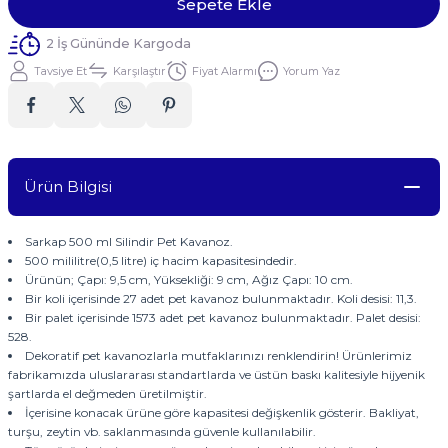
Sepete Ekle
2 İş Gününde Kargoda
Tavsiye Et
Karşılaştır
Fiyat Alarmı
Yorum Yaz
Ürün Bilgisi
Sarkap 500 ml Silindir Pet Kavanoz.
500 mililitre(0,5 litre) iç hacim kapasitesindedir.
Ürünün; Çapı: 9,5 cm, Yüksekliği: 9 cm, Ağız Çapı: 10 cm.
Bir koli içerisinde 27 adet pet kavanoz bulunmaktadır. Koli desisi: 11,3.
Bir palet içerisinde 1573 adet pet kavanoz bulunmaktadır. Palet desisi:
528.
Dekoratif pet kavanozlarla mutfaklarınızı renklendirin! Ürünlerimiz
fabrikamızda uluslararası standartlarda ve üstün baskı kalitesiyle hijyenik
şartlarda el değmeden üretilmiştir.
İçerisine konacak ürüne göre kapasitesi değişkenlik gösterir. Bakliyat,
turşu, zeytin vb. saklanmasında güvenle kullanılabilir.