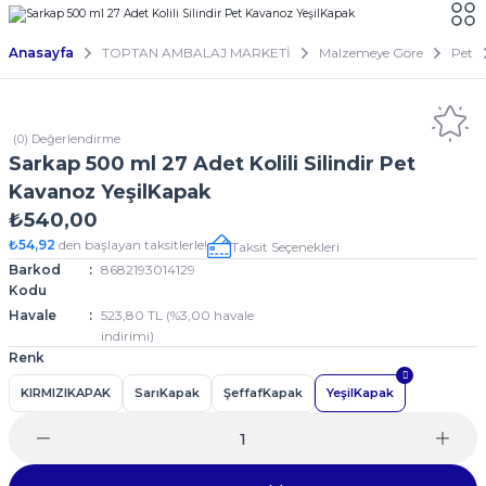
Anasayfa
TOPTAN AMBALAJ MARKETİ
Malzemeye Göre
Pet
(0) Değerlendirme
Sarkap 500 ml 27 Adet Kolili Silindir Pet
Kavanoz YeşilKapak
₺540,00
₺54,92
den başlayan taksitlerle!
Taksit Seçenekleri
Barkod
8682193014129
Kodu
Havale
523,80 TL (%3,00 havale
indirimi)
Renk
KIRMIZIKAPAK
SarıKapak
ŞeffafKapak
YeşilKapak