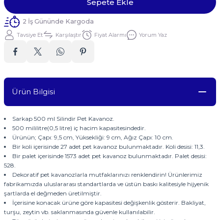
Sepete Ekle
2 İş Gününde Kargoda
Tavsiye Et
Karşılaştır
Fiyat Alarmı
Yorum Yaz
Ürün Bilgisi
Sarkap 500 ml Silindir Pet Kavanoz.
500 mililitre(0,5 litre) iç hacim kapasitesindedir.
Ürünün; Çapı: 9,5 cm, Yüksekliği: 9 cm, Ağız Çapı: 10 cm.
Bir koli içerisinde 27 adet pet kavanoz bulunmaktadır. Koli desisi: 11,3.
Bir palet içerisinde 1573 adet pet kavanoz bulunmaktadır. Palet desisi:
528.
Dekoratif pet kavanozlarla mutfaklarınızı renklendirin! Ürünlerimiz
fabrikamızda uluslararası standartlarda ve üstün baskı kalitesiyle hijyenik
şartlarda el değmeden üretilmiştir.
İçerisine konacak ürüne göre kapasitesi değişkenlik gösterir. Bakliyat,
turşu, zeytin vb. saklanmasında güvenle kullanılabilir.