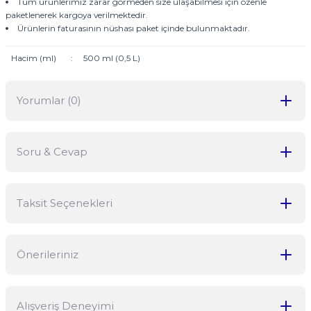
Tüm ürünlerimiz zarar görmeden size ulaşabilmesi için özenle
paketlenerek kargoya verilmektedir.
Ürünlerin faturasının nüshası paket içinde bulunmaktadır.
Hacim (ml)
:
500 ml (0,5 L)
Yorumlar (0)
Soru & Cevap
Bu ürüne ilk yorumu siz yapın!
Taksit Seçenekleri
Yorum Yaz
Ürün hakkında henüz soru sorulmamış.
Önerileriniz
Soru Sor
Bu ürünün fiyat bilgisi, resim, ürün açıklamalarında ve diğer
Alışveriş Deneyimi
konularda yetersiz gördüğünüz noktaları öneri formunu kullanarak