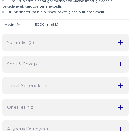
Tüm ürünlerimiz zarar görmeden size ulaşabilmesi için özenle
paketlenerek kargoya verilmektedir.
Ürünlerin faturasının nüshası paket içinde bulunmaktadır.
Hacim (ml)
:
5000 ml (5 L)
Yorumlar (0)
Soru & Cevap
Bu ürüne ilk yorumu siz yapın!
Taksit Seçenekleri
Yorum Yaz
Ürün hakkında henüz soru sorulmamış.
Önerileriniz
Soru Sor
Bu ürünün fiyat bilgisi, resim, ürün açıklamalarında ve diğer
Alışveriş Deneyimi
konularda yetersiz gördüğünüz noktaları öneri formunu kullanarak