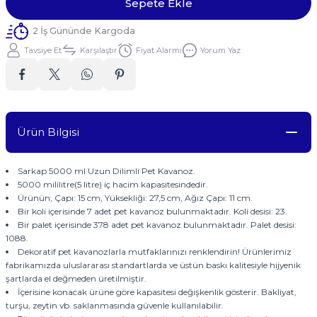
Sepete Ekle
2 İş Gününde Kargoda
Tavsiye Et
Karşılaştır
Fiyat Alarmı
Yorum Yaz
Ürün Bilgisi
Sarkap 5000 ml Uzun Dilimli Pet Kavanoz.
5000 mililitre(5 litre) iç hacim kapasitesindedir.
Ürünün; Çapı: 15 cm, Yüksekliği: 27,5 cm, Ağız Çapı: 11 cm.
Bir koli içerisinde 7 adet pet kavanoz bulunmaktadır. Koli desisi: 23.
Bir palet içerisinde 378 adet pet kavanoz bulunmaktadır. Palet desisi:
1088.
Dekoratif pet kavanozlarla mutfaklarınızı renklendirin! Ürünlerimiz
fabrikamızda uluslararası standartlarda ve üstün baskı kalitesiyle hijyenik
şartlarda el değmeden üretilmiştir.
İçerisine konacak ürüne göre kapasitesi değişkenlik gösterir. Bakliyat,
turşu, zeytin vb. saklanmasında güvenle kullanılabilir.