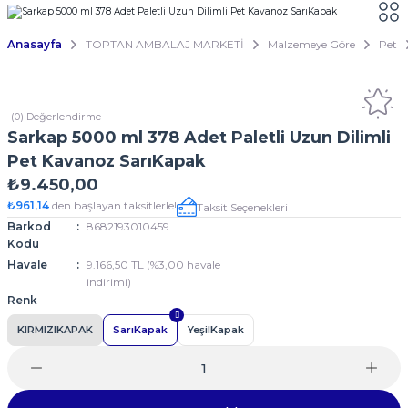
Anasayfa
TOPTAN AMBALAJ MARKETİ
Malzemeye Göre
Pet
(0) Değerlendirme
Sarkap 5000 ml 378 Adet Paletli Uzun Dilimli
Pet Kavanoz SarıKapak
₺9.450,00
₺961,14
den başlayan taksitlerle!
Taksit Seçenekleri
Barkod
8682193010459
Kodu
Havale
9.166,50 TL (%3,00 havale
indirimi)
Renk
KIRMIZIKAPAK
SarıKapak
YeşilKapak