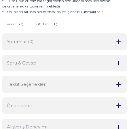
Tüm ürünlerimiz zarar görmeden size ulaşabilmesi için özenle
paketlenerek kargoya verilmektedir.
Ürünlerin faturasının nüshası paket içinde bulunmaktadır.
Hacim (ml)
:
5000 ml (5 L)
Yorumlar (0)
Soru & Cevap
Bu ürüne ilk yorumu siz yapın!
Taksit Seçenekleri
Yorum Yaz
Ürün hakkında henüz soru sorulmamış.
Önerileriniz
Soru Sor
Bu ürünün fiyat bilgisi, resim, ürün açıklamalarında ve diğer
Alışveriş Deneyimi
konularda yetersiz gördüğünüz noktaları öneri formunu kullanarak