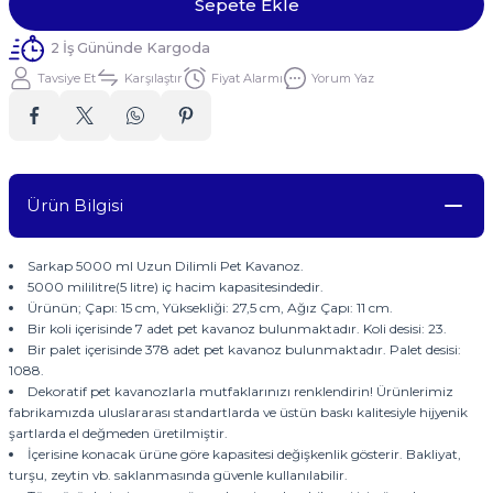
Sepete Ekle
2 İş Gününde Kargoda
Tavsiye Et
Karşılaştır
Fiyat Alarmı
Yorum Yaz
Ürün Bilgisi
Sarkap 5000 ml Uzun Dilimli Pet Kavanoz.
5000 mililitre(5 litre) iç hacim kapasitesindedir.
Ürünün; Çapı: 15 cm, Yüksekliği: 27,5 cm, Ağız Çapı: 11 cm.
Bir koli içerisinde 7 adet pet kavanoz bulunmaktadır. Koli desisi: 23.
Bir palet içerisinde 378 adet pet kavanoz bulunmaktadır. Palet desisi:
1088.
Dekoratif pet kavanozlarla mutfaklarınızı renklendirin! Ürünlerimiz
fabrikamızda uluslararası standartlarda ve üstün baskı kalitesiyle hijyenik
şartlarda el değmeden üretilmiştir.
İçerisine konacak ürüne göre kapasitesi değişkenlik gösterir. Bakliyat,
turşu, zeytin vb. saklanmasında güvenle kullanılabilir.