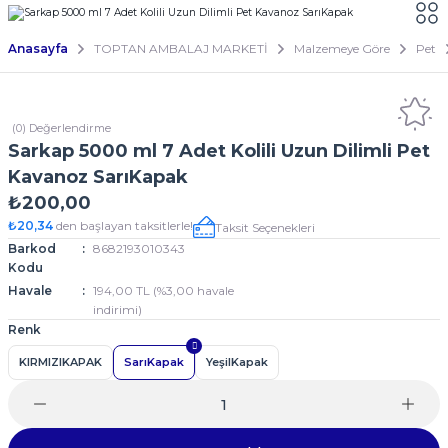
Anasayfa
TOPTAN AMBALAJ MARKETİ
Malzemeye Göre
Pet
(0) Değerlendirme
Sarkap 5000 ml 7 Adet Kolili Uzun Dilimli Pet
Kavanoz SarıKapak
₺200,00
₺20,34
den başlayan taksitlerle!
Taksit Seçenekleri
Barkod
8682193010343
Kodu
Havale
194,00 TL (%3,00 havale
indirimi)
Renk
KIRMIZIKAPAK
SarıKapak
YeşilKapak