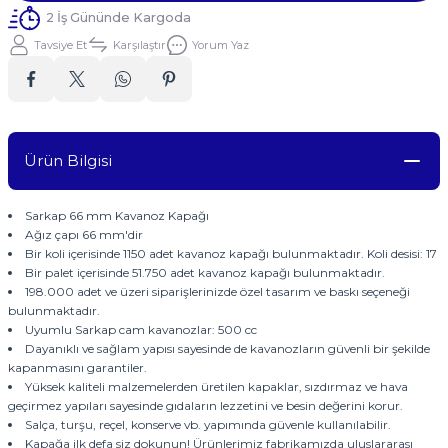
2 İş Gününde Kargoda
Tavsiye Et
Karşılaştır
Yorum Yaz
Ürün Bilgisi
Sarkap 66 mm Kavanoz Kapağı
Ağız çapı 66 mm'dir
Bir koli içerisinde 1150 adet kavanoz kapağı bulunmaktadır. Koli desisi: 17
Bir palet içerisinde 51.750 adet kavanoz kapağı bulunmaktadır.
198.000 adet ve üzeri siparişlerinizde özel tasarım ve baskı seçeneği
bulunmaktadır.
Uyumlu Sarkap cam kavanozlar: 500 cc
Dayanıklı ve sağlam yapısı sayesinde de kavanozların güvenli bir şekilde
kapanmasını garantiler.
Yüksek kaliteli malzemelerden üretilen kapaklar, sızdırmaz ve hava
geçirmez yapıları sayesinde gıdaların lezzetini ve besin değerini korur.
Salça, turşu, reçel, konserve vb. yapımında güvenle kullanılabilir.
Kapağa ilk defa siz dokunun! Ürünlerimiz fabrikamızda uluslararası