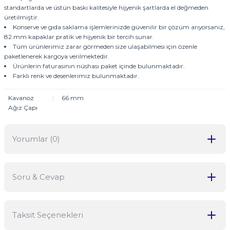
standartlarda ve üstün baskı kalitesiyle hijyenik şartlarda el değmeden
üretilmiştir.
Konserve ve gıda saklama işlemlerinizde güvenilir bir çözüm arıyorsanız,
82 mm kapaklar pratik ve hijyenik bir tercih sunar.
Tüm ürünlerimiz zarar görmeden size ulaşabilmesi için özenle
paketlenerek kargoya verilmektedir.
Ürünlerin faturasının nüshası paket içinde bulunmaktadır.
Farklı renk ve desenlerimiz bulunmaktadır.
Kavanoz
:
66 mm
Ağız Çapı
Yorumlar (0)
Soru & Cevap
Bu ürüne ilk yorumu siz yapın!
Taksit Seçenekleri
Yorum Yaz
Ürün hakkında henüz soru sorulmamış.