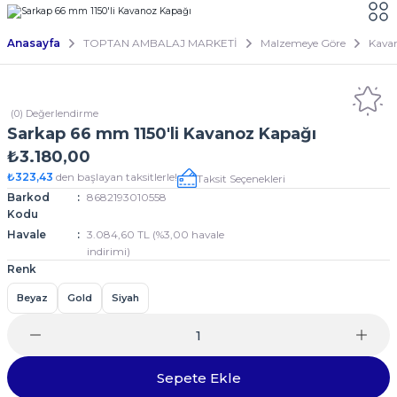
Anasayfa
TOPTAN AMBALAJ MARKETİ
Malzemeye Göre
Kava
(0) Değerlendirme
Sarkap 66 mm 1150'li Kavanoz Kapağı
₺3.180,00
₺323,43
den başlayan taksitlerle!
Taksit Seçenekleri
Barkod
8682193010558
Kodu
Havale
3.084,60 TL (%3,00 havale
indirimi)
Renk
Beyaz
Gold
Siyah
Sepete Ekle