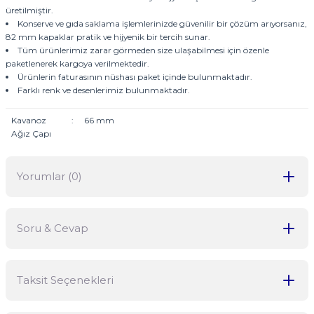
üretilmiştir.
Konserve ve gıda saklama işlemlerinizde güvenilir bir çözüm arıyorsanız,
82 mm kapaklar pratik ve hijyenik bir tercih sunar.
Tüm ürünlerimiz zarar görmeden size ulaşabilmesi için özenle
paketlenerek kargoya verilmektedir.
Ürünlerin faturasının nüshası paket içinde bulunmaktadır.
Farklı renk ve desenlerimiz bulunmaktadır.
Kavanoz
:
66 mm
Ağız Çapı
Yorumlar (0)
Soru & Cevap
Bu ürüne ilk yorumu siz yapın!
Taksit Seçenekleri
Yorum Yaz
Ürün hakkında henüz soru sorulmamış.