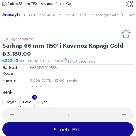
Anasayfa
TOPTAN AMBALAJ MARKETİ
Malzemeye Göre
Kava
(0) Değerlendirme
Sarkap 66 mm 1150'li Kavanoz Kapağı Gold
₺3.180,00
₺323,43
den başlayan taksitlerle!
Taksit Seçenekleri
Barkod
8682193010558
Kodu
Havale
3.084,60 TL (%3,00 havale
indirimi)
Renk
Beyaz
Gold
Siyah
Sepete Ekle