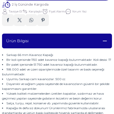
2 İş Gününde Kargoda
Tavsiye Et
Karşılaştır
Fiyat Alarmı
Yorum Yaz
Ürün Bilgisi
Sarkap 66 mm Kavanoz Kapağı
Bir koli içerisinde 1150 adet kavanoz kapağı bulunmaktadır. Koli desisi: 17
Bir palet içerisinde 51.750 adet kavanoz kapağı bulunmaktadır.
198.000 adet ve üzeri siparişlerinizde özel tasarım ve baskı seçeneği
bulunmaktadır.
Uyumlu Sarkap cam kavanozlar: 500 cc
Dayanıklı ve sağlam yapısı sayesinde de kavanozların güvenli bir şekilde
kapanmasını garantiler.
Yüksek kaliteli malzemelerden üretilen kapaklar, sızdırmaz ve hava
geçirmez yapıları sayesinde gıdaların lezzetini ve besin değerini korur.
Salça, turşu, reçel, konserve vb. yapımında güvenle kullanılabilir.
Kapağa ilk defa siz dokunun! Ürünlerimiz fabrikamızda uluslararası
standartlarda ve üstün baskı kalitesiyle hijyenik şartlarda el değmeden