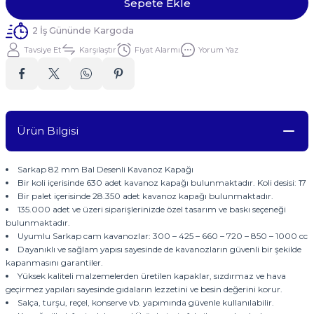
Sepete Ekle
2 İş Gününde Kargoda
Tavsiye Et
Karşılaştır
Fiyat Alarmı
Yorum Yaz
Ürün Bilgisi
Sarkap 82 mm Bal Desenli Kavanoz Kapağı
Bir koli içerisinde 630 adet kavanoz kapağı bulunmaktadır. Koli desisi: 17
Bir palet içerisinde 28.350 adet kavanoz kapağı bulunmaktadır.
135.000 adet ve üzeri siparişlerinizde özel tasarım ve baskı seçeneği
bulunmaktadır.
Uyumlu Sarkap cam kavanozlar: 300 – 425 – 660 – 720 – 850 – 1000 cc
Dayanıklı ve sağlam yapısı sayesinde de kavanozların güvenli bir şekilde
kapanmasını garantiler.
Yüksek kaliteli malzemelerden üretilen kapaklar, sızdırmaz ve hava
geçirmez yapıları sayesinde gıdaların lezzetini ve besin değerini korur.
Salça, turşu, reçel, konserve vb. yapımında güvenle kullanılabilir.