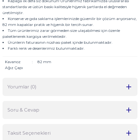
Kapağa ilk defa siz dokunun! Ürünlerimiz fabrikamızda uluslararası
standartlarda ve üstün baskı kalitesiyle hijyenik şartlarda el değmeden
üretilmiştir.
Konserve ve gıda saklama işlemlerinizde güvenilir bir çözüm arıyorsanız,
82 mm kapaklar pratik ve hijyenik bir tercih sunar.
Tüm ürünlerimiz zarar görmeden size ulaşabilmesi için özenle
paketlenerek kargoya verilmektedir.
Ürünlerin faturasının nüshası paket içinde bulunmaktadır.
Farklı renk ve desenlerimiz bulunmaktadır.
Kavanoz
:
82 mm
Ağız Çapı
Yorumlar (0)
Soru & Cevap
Bu ürüne ilk yorumu siz yapın!
Taksit Seçenekleri
Yorum Yaz
Ürün hakkında henüz soru sorulmamış.