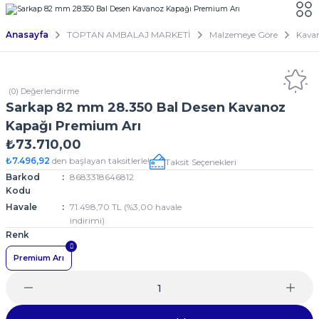
Anasayfa
TOPTAN AMBALAJ MARKETİ
Malzemeye Göre
Kava
(0) Değerlendirme
Sarkap 82 mm 28.350 Bal Desen Kavanoz
Kapağı Premium Arı
₺73.710,00
₺7.496,92
den başlayan taksitlerle!
Taksit Seçenekleri
Barkod
8683318646812
Kodu
Havale
71.498,70 TL (%3,00 havale
indirimi)
Renk
Premium Arı