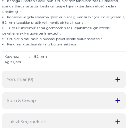
Kapağa ilk defa siz dokunun! Ürünlerimiz fabrikamızda uluslararası
standartlarda ve üstün baskı kalitesiyle hijyenik şartlarda el değmeden
üretilmiştir.
Konserve ve gıda saklama işlemlerinizde güvenilir bir çözüm arıyorsanız,
82 mm kapaklar pratik ve hijyenik bir tercih sunar.
Tüm ürünlerimiz zarar görmeden size ulaşabilmesi için özenle
paketlenerek kargoya verilmektedir.
Ürünlerin faturasının nüshası paket içinde bulunmaktadır.
Farklı renk ve desenlerimiz bulunmaktadır.
Kavanoz
:
82 mm
Ağız Çapı
Yorumlar (0)
Soru & Cevap
Bu ürüne ilk yorumu siz yapın!
Taksit Seçenekleri
Yorum Yaz
Ürün hakkında henüz soru sorulmamış.