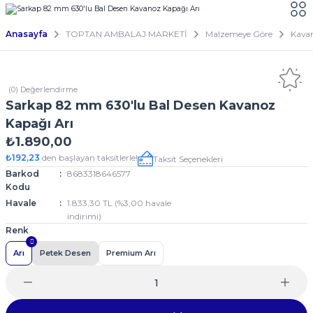
Anasayfa
TOPTAN AMBALAJ MARKETİ
Malzemeye Göre
Kava
(0) Değerlendirme
Sarkap 82 mm 630'lu Bal Desen Kavanoz
Kapağı Arı
₺1.890,00
₺192,23
den başlayan taksitlerle!
Taksit Seçenekleri
Barkod
8683318646577
Kodu
Havale
1.833,30 TL (%3,00 havale
indirimi)
Renk
Arı
Petek Desen
Premium Arı