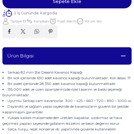
Sepete Ekle
2 İş Gününde Kargoda
Tavsiye Et
Karşılaştır
Fiyat Alarmı
Yorum Yaz
Ürün Bilgisi
Sarkap 82 mm Bal Desenli Kavanoz Kapağı
Bir koli içerisinde 630 adet kavanoz kapağı bulunmaktadır. Koli desisi: 17
Bir palet içerisinde 28.350 adet kavanoz kapağı bulunmaktadır.
135.000 adet ve üzeri siparişlerinizde özel tasarım ve baskı seçeneği
bulunmaktadır.
Uyumlu Sarkap cam kavanozlar: 300 – 425 – 660 – 720 – 850 – 1000 cc
Dayanıklı ve sağlam yapısı sayesinde de kavanozların güvenli bir şekilde
kapanmasını garantiler.
Yüksek kaliteli malzemelerden üretilen kapaklar, sızdırmaz ve hava
geçirmez yapıları sayesinde gıdaların lezzetini ve besin değerini korur.
Salça, turşu, reçel, konserve vb. yapımında güvenle kullanılabilir.