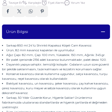
Tavsiye Et
Karşılaştır
Fiyat Alarmı
Yorum Yaz
Ürün Bilgisi
Sarkap 850 ml 24’lü Shrinkli Kapaksız Köşeli Cam Kavanoz.
Ürün, 82 mm kavanoz kapakları ile uyumludur.
Ağız Çapı: 82 mm, Çap: 100 mm, Yükseklik: 150 mm, Ağırlık: 345 gr.
Bir palet içerisinde 2156 adet kavanoz bulunmaktadır, palet desisi: 920.
Dayanıklı yapıya sahiptir, temizliği kolaydır. Gıdaların uzun süre güvenli
bir şekilde saklanmasını, taze kalmasını ve lezzetini korumasını sağlar.
Konserve kavanozu olarak kullanıma uygundur, salça kavanozu, turşu
kavanozu, reçel kavanozu olarak kullanılabilir.
Bakliyat kavanozu, un kavanozu, şeker kavanozu, çay kahve kavanozu,
çerez kavanozu, kuru meyve ve sebze kavanozu olarak kullanıma uygun
dekoratif kavanoz.
Sarkap, 50 Yıldır Güvenle Korur, Hijyenle Saklar! Ürünlerimiz
fabrikamızda uluslararası standartlarda ve hijyenik şartlarda el değmeden
üretilmiştir.
Tüm ürünlerimiz zarar görmeden size ulaşabilmesi için özenle