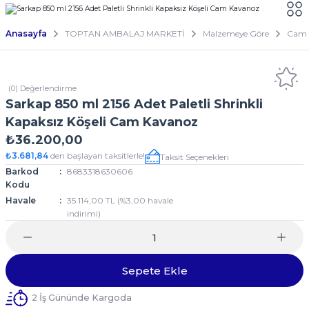
Anasayfa
TOPTAN AMBALAJ MARKETİ
Malzemeye Göre
Cam
(0) Değerlendirme
Sarkap 850 ml 2156 Adet Paletli Shrinkli
Kapaksız Köşeli Cam Kavanoz
₺36.200,00
₺3.681,84
den başlayan taksitlerle!
Taksit Seçenekleri
Barkod
8683318630606
Kodu
Havale
35.114,00 TL (%3,00 havale
indirimi)
Sepete Ekle
2 İş Gününde Kargoda