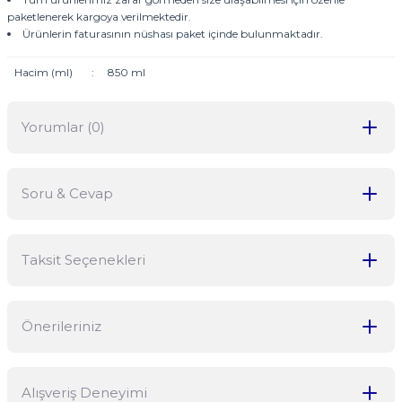
paketlenerek kargoya verilmektedir.
Ürünlerin faturasının nüshası paket içinde bulunmaktadır.
Hacim (ml)
:
850 ml
Yorumlar (0)
Soru & Cevap
Bu ürüne ilk yorumu siz yapın!
Taksit Seçenekleri
Yorum Yaz
Ürün hakkında henüz soru sorulmamış.
Önerileriniz
Soru Sor
Bu ürünün fiyat bilgisi, resim, ürün açıklamalarında ve diğer
Alışveriş Deneyimi
konularda yetersiz gördüğünüz noktaları öneri formunu kullanarak