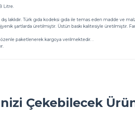
 Litre.
ış laklıdır. Türk gıda kodeksi gıda ile temas eden madde ve mal
jyenik şartlarda üretilmiştir. Üstün baskı kalitesiyle üretilmiştir. 
.
 özenle paketlenerek kargoya verilmektedir. .
r.
ok seviniriz
nularda yetersiz gördüğünüz noktaları öneri formunu kullanarak tarafımız
Ürün hakkında henüz soru sorulmamış.
Bu ürüne ilk yorumu siz yapın!
inizi Çekebilecek Ürü
Yorum Yaz
Soru Sor
ı. ambalaj konusunda gerçekten
Sarkap