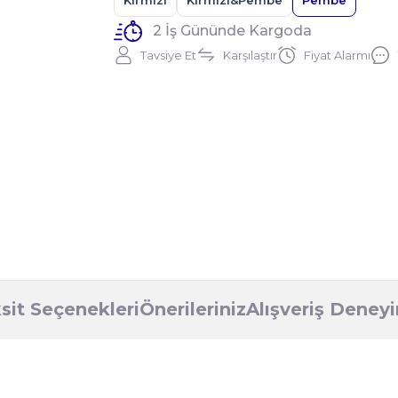
Kırmızı
Kırmızı&Pembe
Pembe
2 İş Gününde Kargoda
Tavsiye Et
Karşılaştır
Fiyat Alarmı
sit Seçenekleri
Önerileriniz
Alışveriş Deney