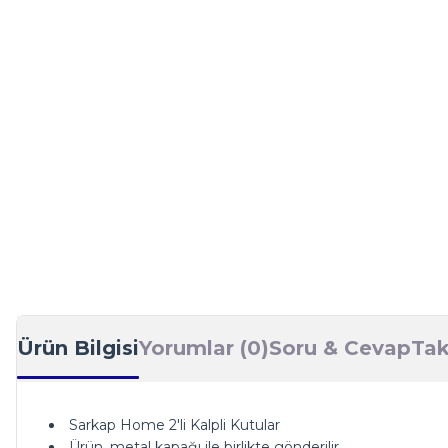
Ürün Bilgisi
Yorumlar (0)
Soru & Cevap
Tak
Sarkap Home 2'li Kalpli Kutular
Ürün, metal kapağı ile birlikte gönderilir.