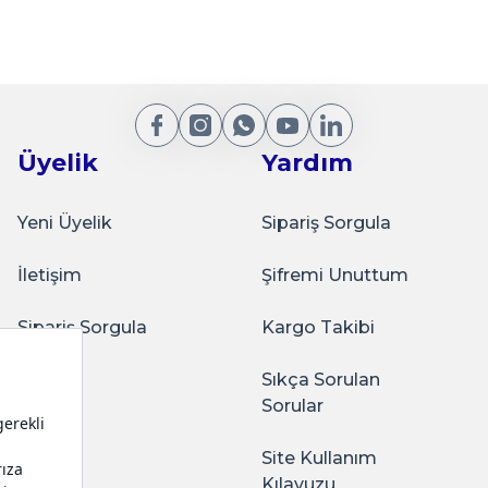
 ÇiçekDesenli
Sarkap Home 73x42 mm Snack Box
₺50,00
Gönder
Üyelik
Yardım
Sepete Ekle
Yeni Üyelik
Sipariş Sorgula
İletişim
Şifremi Unuttum
Sarkap
Sarkap Home 73x42 mm Snack Box 225 ml Gül
Sipariş Sorgula
Kargo Takibi
Sıkça Sorulan
ağlam oluyor. Kaliteli
Sorular
₺50,00
Site Kullanım
Sepete Ekle
Kılavuzu