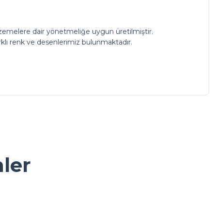
zemelere dair yönetmeliğe uygun üretilmiştir.
Farklı renk ve desenlerimiz bulunmaktadır.
a iletebilirsiniz.
nler