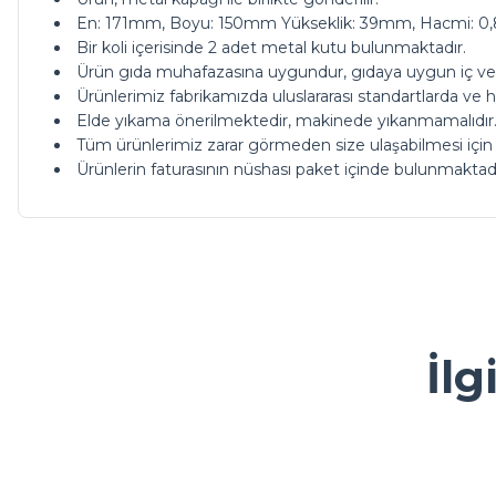
En: 171mm, Boyu: 150mm Yükseklik: 39mm, Hacmi: 0,8
Bir koli içerisinde 2 adet metal kutu bulunmaktadır.
Ürün gıda muhafazasına uygundur, gıdaya uygun iç ve d
Ürünlerimiz fabrikamızda uluslararası standartlarda ve hi
Elde yıkama önerilmektedir, makinede yıkanmamalıdır
Tüm ürünlerimiz zarar görmeden size ulaşabilmesi için
Ürünlerin faturasının nüshası paket içinde bulunmaktadı
ürünleriniz çok güzel kargoda da bi tık daha ucuz olsanız ç
Bu ürünün fiyat bilgisi, resim, ürün açıklamalarında ve diğer ko
Görüş ve önerileriniz için teşekkür ederiz.
M... A... | 13/05/2026
Ürün resmi kalitesiz, bozuk veya görüntülenemiyor.
İlg
Kolay ve ulaşılabilir
Ürün açıklamasında eksik bilgiler bulunuyor.
Y... A... | 23/04/2026
Ürün bilgilerinde hatalar bulunuyor.
Ürün fiyatı diğer sitelerden daha pahalı.
çok sık ziyaret ettiğim bir alışveriş sitesi olmaya başlad
Sarkap
Bu ürüne benzer farklı alternatifler olmalı.
güzel bir firma.