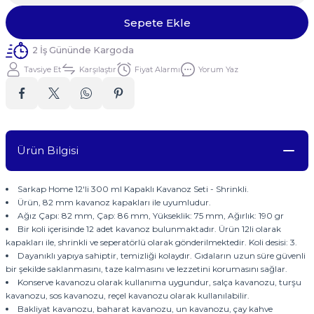
Sepete Ekle
2 İş Gününde Kargoda
Tavsiye Et
Karşılaştır
Fiyat Alarmı
Yorum Yaz
Ürün Bilgisi
Sarkap Home 12'li 300 ml Kapaklı Kavanoz Seti - Shrinkli.
Ürün, 82 mm kavanoz kapakları ile uyumludur.
Ağız Çapı: 82 mm, Çap: 86 mm, Yükseklik: 75 mm, Ağırlık: 190 gr
Bir koli içerisinde 12 adet kavanoz bulunmaktadır. Ürün 12li olarak
kapakları ile, shrinkli ve seperatörlü olarak gönderilmektedir. Koli desisi: 3.
Dayanıklı yapıya sahiptir, temizliği kolaydır. Gıdaların uzun süre güvenli
bir şekilde saklanmasını, taze kalmasını ve lezzetini korumasını sağlar.
Konserve kavanozu olarak kullanıma uygundur, salça kavanozu, turşu
kavanozu, sos kavanozu, reçel kavanozu olarak kullanılabilir.
Bakliyat kavanozu, baharat kavanozu, un kavanozu, çay kahve