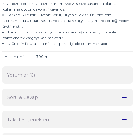
kavanozu, çerez kavanozu, kuru meyve ve sebze kavanozu olarak
kullanıma uygun dekoratif kavanoz.
Sarkap, 50 Yıldır Güvenle Korur, Hijyenle Saklar! Ürünlerimiz
fabrikamızda uluslararası standartlarda ve hijyenik şartlarda el değmeden
üretilmiştir.
Tüm ürünlerimiz zarar görmeden size ulaşabilmesi için özenle
paketlenerek kargoya verilmektedir.
Ürünlerin faturasının nüshası paket içinde bulunmaktadır.
Hacim (ml)
:
300 ml
Yorumlar (0)
Soru & Cevap
Bu ürüne ilk yorumu siz yapın!
Taksit Seçenekleri
Yorum Yaz
Ürün hakkında henüz soru sorulmamış.