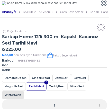
Anasayfa
KAPAK VE KAVANOZ
Cam Kavanozlar
Kapaklı Cam 
(0) Değerlendirme
Sarkap Home 12'li 300 ml Kapaklı Kavanoz
Seti TarihliMavi
₺225,00
₺22,88
den başlayan taksitlerle!
Taksit Seçenekleri
Barkod
8683318655432
Kodu
Renk
DomatesDesen
GingerBread
JamsSeri
LoveSeri
MagnoliaSeri
TarihliMavi
TeddyBear
VibesSeri
WinterSerie