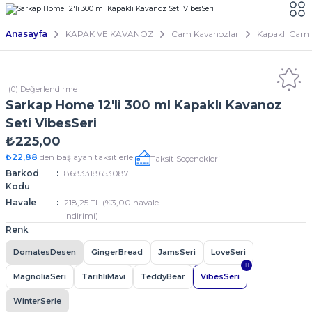
Anasayfa
KAPAK VE KAVANOZ
Cam Kavanozlar
Kapaklı Cam 
(0) Değerlendirme
Sarkap Home 12'li 300 ml Kapaklı Kavanoz
Seti VibesSeri
₺225,00
₺22,88
den başlayan taksitlerle!
Taksit Seçenekleri
Barkod
8683318653087
Kodu
Havale
218,25 TL (%3,00 havale
indirimi)
Renk
DomatesDesen
GingerBread
JamsSeri
LoveSeri
MagnoliaSeri
TarihliMavi
TeddyBear
VibesSeri
WinterSerie