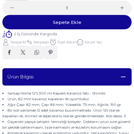
Sepete Ekle
2 İş Gününde Kargoda
Tavsiye Et
Karşılaştır
Fiyat Alarmı
Yorum Yaz
Ürün Bilgisi
Sarkap Home 12'li 300 ml Kapaklı Kavanoz Seti - Shrinkli.
Ürün, 82 mm kavanoz kapakları ile uyumludur.
Ağız Çapı: 82 mm, Çap: 86 mm, Yükseklik: 75 mm, Ağırlık: 190 gr
Bir koli içerisinde 12 adet kavanoz bulunmaktadır. Ürün 12li olarak
kapakları ile, shrinkli ve seperatörlü olarak gönderilmektedir. Koli desisi: 3.
Dayanıklı yapıya sahiptir, temizliği kolaydır. Gıdaların uzun süre güvenli
bir şekilde saklanmasını, taze kalmasını ve lezzetini korumasını sağlar.
Konserve kavanozu olarak kullanıma uygundur, salça kavanozu, turşu