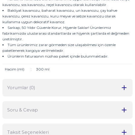
kavanozu, sos kavanozu, reçel kavanozu olarak kullanılabilir.
Bakliyat kavanozu, baharat kavanozu, un kavanozu, çay kahve
kavanozu, çerez kavanozu, kuru meyve ve sebze kavanozu olarak
kullanıma uygun dekoratif kavanoz.
Sarkap, 50 Yıldır Güvenle Korur, Hijyenle Saklar! Ürünlerimiz
fabrikamızda uluslararası standartlarda ve hijyenik şartlarda el değmeden
üretilmiştir.
Tüm ürünlerimiz zarar görmeden size ulaşabilmesi için özenle
paketlenerek kargoya verilmektedir.
Ürünlerin faturasının nüshası paket içinde bulunmaktadır.
Hacim (ml)
:
300 ml
Yorumlar (0)
Soru & Cevap
Bu ürüne ilk yorumu siz yapın!
Taksit Seçenekleri
Yorum Yaz