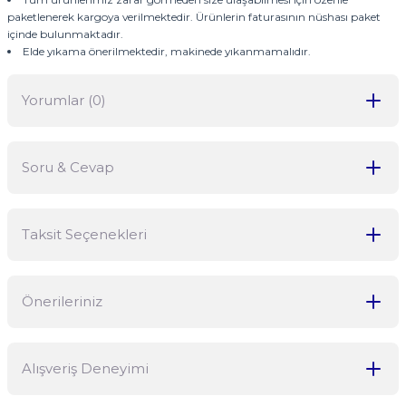
paketlenerek kargoya verilmektedir. Ürünlerin faturasının nüshası paket
içinde bulunmaktadır.
Elde yıkama önerilmektedir, makinede yıkanmamalıdır.
Yorumlar (0)
Soru & Cevap
Bu ürüne ilk yorumu siz yapın!
Taksit Seçenekleri
Yorum Yaz
Ürün hakkında henüz soru sorulmamış.
Önerileriniz
Soru Sor
Bu ürünün fiyat bilgisi, resim, ürün açıklamalarında ve diğer
Alışveriş Deneyimi
konularda yetersiz gördüğünüz noktaları öneri formunu kullanarak
tarafımıza iletebilirsiniz.
Görüş ve önerileriniz için teşekkür ederiz.