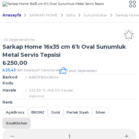
Anasayfa
SARKAP HOME
Sofra
Sunumluklar
Sarkap Home 
(0) Değerlendirme
Sarkap Home 16x35 cm 6'lı Oval Sunumluk
Metal Servis Tepsisi
₺250,00
₺25,43
den başlayan taksitlerle!
Taksit Seçenekleri
Barkod
8683318643804
Kodu
Havale
242,50 TL (%3,00 havale
indirimi)
Renk
AçıkBronz
BRONZ
Gold
Parlak Siyah
Silver
SoulKitchen