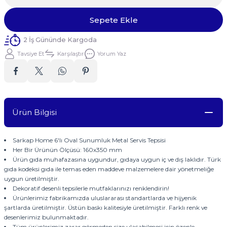
Sepete Ekle
2 İş Gününde Kargoda
Tavsiye Et
Karşılaştır
Yorum Yaz
Ürün Bilgisi
Sarkap Home 6'lı Oval Sunumluk Metal Servis Tepsisi
Her Bir Ürünün Ölçüsü: 160x350 mm
Ürün gıda muhafazasına uygundur, gıdaya uygun iç ve dış laklıdır. Türk
gıda kodeksi gıda ile temas eden maddeve malzemelere dair yönetmeliğe
uygun üretilmiştir.
Dekoratif desenli tepsilerle mutfaklarınızı renklendirin!
Ürünlerimiz fabrikamızda uluslararası standartlarda ve hijyenik
şartlarda üretilmiştir. Üstün baskı kalitesiyle üretilmiştir. Farklı renk ve
desenlerimiz bulunmaktadır.
Tüm ürünlerimiz zarar görmeden size ulaşabilmesi için özenle