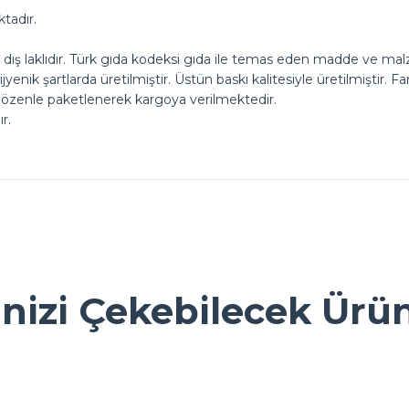
tadır.
ış laklıdır. Türk gıda kodeksi gıda ile temas eden madde ve mal
jyenik şartlarda üretilmiştir. Üstün baskı kalitesiyle üretilmiştir. 
 özenle paketlenerek kargoya verilmektedir.
r.
.
ok seviniriz
nularda yetersiz gördüğünüz noktaları öneri formunu kullanarak tarafımız
Ürün hakkında henüz soru sorulmamış.
Bu ürüne ilk yorumu siz yapın!
inizi Çekebilecek Ürü
Yorum Yaz
Soru Sor
ı. ambalaj konusunda gerçekten
Sarkap