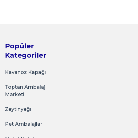
Metal Servis Tepsisi Gold
Popüler
Kategoriler
Kavanoz Kapağı
Sarkap
Toptan Ambalaj
6'lı Oval Sunumluk Metal Servis Tepsisi BRONZ
Marketi
Zeytinyağı
₺250,00
Pet Ambalajlar
e