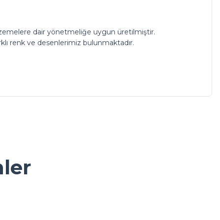
zemelere dair yönetmeliğe uygun üretilmiştir.
Farklı renk ve desenlerimiz bulunmaktadır.
a iletebilirsiniz.
nler