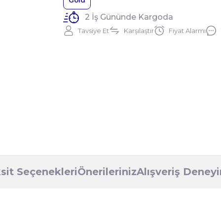
Gold
2 İş Gününde Kargoda
Tavsiye Et
Karşılaştır
Fiyat Alarmı
sit Seçenekleri
Önerileriniz
Alışveriş Deney