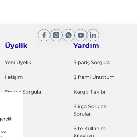
 Gold
Sarkap Home 16x35 cm 6'lı Oval Sunumluk 
₺250,00
Gönder
Üyelik
Yardım
Sepete Ekle
Yeni Üyelik
Sipariş Sorgula
İletişim
Şifremi Unuttum
vis Tepsisi Parlak Siyah
Sarkap Home 16x35 cm 
Sipariş Sorgula
Kargo Takibi
Sıkça Sorulan
ağlam oluyor. Kaliteli
Sorular
Site Kullanım
Sepete Ekl
Kılavuzu