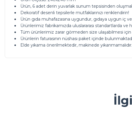
Ürün, 6 adet derin yuvarlak sunum tepsisinden oluşmak
Dekoratif desenli tepsilerle mutfaklarınızı renklendirin!
Ürün gıda muhafazasına uygundur, gıdaya uygun iç ve d
Ürünlerimiz fabrikamızda uluslararası standartlarda ve hi
Tüm ürünlerimiz zarar görmeden size ulaşabilmesi için
Ürünlerin faturasının nüshası paket içinde bulunmaktadı
Elde yıkama önerilmektedir, makinede yıkanmamalıdır
ürünleriniz çok güzel kargoda da bi tık daha ucuz olsanız ç
Bu ürünün fiyat bilgisi, resim, ürün açıklamalarında ve diğer ko
Görüş ve önerileriniz için teşekkür ederiz.
M... A... | 13/05/2026
Ürün resmi kalitesiz, bozuk veya görüntülenemiyor.
İlg
Kolay ve ulaşılabilir
Ürün açıklamasında eksik bilgiler bulunuyor.
Y... A... | 23/04/2026
Ürün bilgilerinde hatalar bulunuyor.
Ürün fiyatı diğer sitelerden daha pahalı.
çok sık ziyaret ettiğim bir alışveriş sitesi olmaya başlad
Sarkap
Bu ürüne benzer farklı alternatifler olmalı.
güzel bir firma.