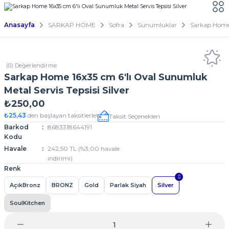
Anasayfa
SARKAP HOME
Sofra
Sunumluklar
Sarkap Home 1
(0) Değerlendirme
Sarkap Home 16x35 cm 6'lı Oval Sunumluk
Metal Servis Tepsisi Silver
₺250,00
₺25,43
den başlayan taksitlerle!
Taksit Seçenekleri
Barkod
8683318644191
Kodu
Havale
242,50 TL (%3,00 havale
indirimi)
Renk
AçıkBronz
BRONZ
Gold
Parlak Siyah
Silver
SoulKitchen