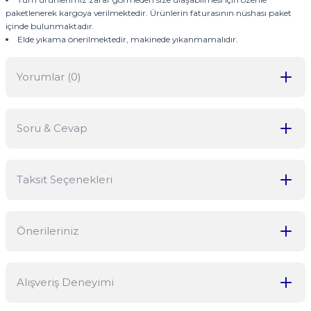
paketlenerek kargoya verilmektedir. Ürünlerin faturasının nüshası paket
içinde bulunmaktadır.
Elde yıkama önerilmektedir, makinede yıkanmamalıdır.
Yorumlar (0)
Soru & Cevap
Bu ürüne ilk yorumu siz yapın!
Taksit Seçenekleri
Yorum Yaz
Ürün hakkında henüz soru sorulmamış.
Önerileriniz
Soru Sor
Bu ürünün fiyat bilgisi, resim, ürün açıklamalarında ve diğer
Alışveriş Deneyimi
konularda yetersiz gördüğünüz noktaları öneri formunu kullanarak
tarafımıza iletebilirsiniz.
Görüş ve önerileriniz için teşekkür ederiz.