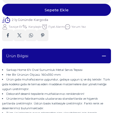
Sepete Ekle
2 İş Gününde Kargoda
Tavsiye Et
Karşılaştır
Fiyat Alarmı
Yorum Yaz
Ürün Bilgisi
Sarkap Home 6'lı Oval Sunumluk Metal Servis Tepsisi
Her Bir Ürünün Ölçüsü: 160x350 mm
Ürün gıda muhafazasına uygundur, gıdaya uygun iç ve dış laklıdır. Türk
gıda kodeksi gıda ile temas eden maddeve malzemelere dair yönetmeliğe
uygun üretilmiştir.
Dekoratif desenli tepsilerle mutfaklarınızı renklendirin!
Ürünlerimiz fabrikamızda uluslararası standartlarda ve hijyenik
şartlarda üretilmiştir. Üstün baskı kalitesiyle üretilmiştir. Farklı renk ve
desenlerimiz bulunmaktadır.
Tüm ürünlerimiz zarar görmeden size ulaşabilmesi için özenle