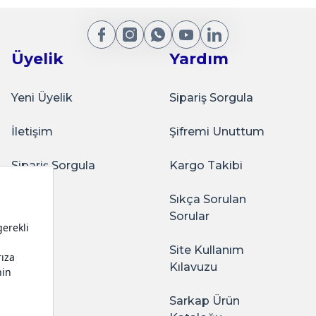
₺50,00
Gönder
Üyelik
Yardım
Sepete Ekle
Yeni Üyelik
Sipariş Sorgula
İletişim
Şifremi Unuttum
Sarkap
Sarkap Home 73x42 mm Snack Box 225 ml Gül
Sipariş Sorgula
Kargo Takibi
Sıkça Sorulan
ağlam oluyor. Kaliteli
Sorular
₺50,00
Site Kullanım
Sepete Ekle
Kılavuzu
Sarkap Ürün