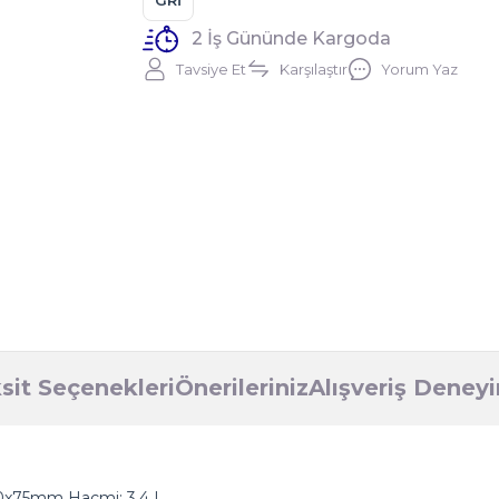
GRİ
2 İş Gününde Kargoda
Tavsiye Et
Karşılaştır
Yorum Yaz
sit Seçenekleri
Önerileriniz
Alışveriş Deney
40x75mm Hacmi: 3,4 L