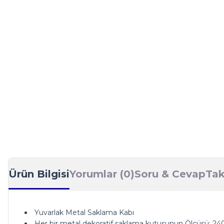
Ürün Bilgisi
Yorumlar (0)
Soru & Cevap
Tak
Yuvarlak Metal Saklama Kabı
Her bir metal dekoratif saklama kutusunun Ölçüsü: 2