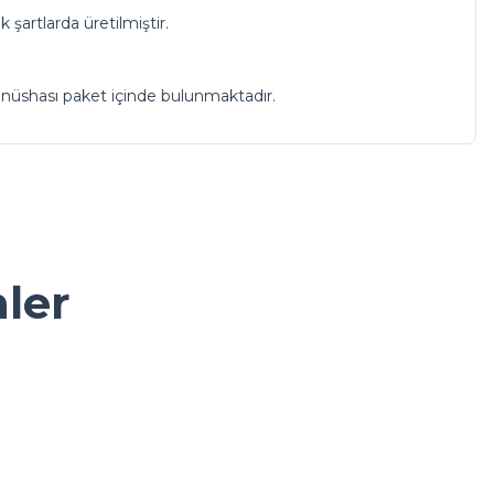
 şartlarda üretilmiştir.
 nüshası paket içinde bulunmaktadır.
a iletebilirsiniz.
nler
 225 ml Lale