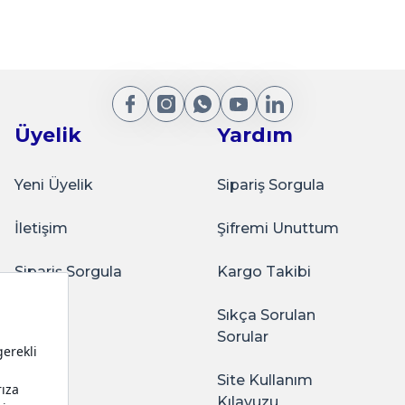
klama Kabı Soft Touch Küçük Boy 90x120 mm Kahveren
200,00
Gönder
Üyelik
Yardım
Yeni Üyelik
Sipariş Sorgula
İletişim
Şifremi Unuttum
Sarkap
klama Kabı Soft Touch Küçük Boy 90x120 mm SiyahEsk
Sipariş Sorgula
Kargo Takibi
Sıkça Sorulan
ağlam oluyor. Kaliteli
Sorular
200,00
Site Kullanım
Kılavuzu