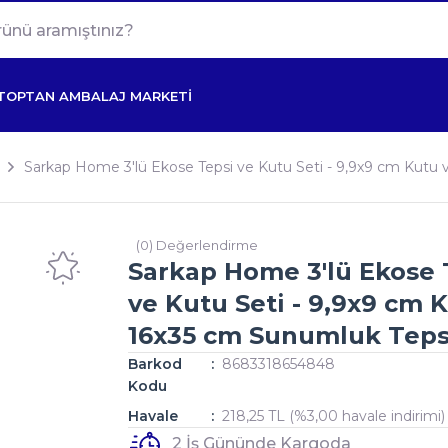
TOPTAN AMBALAJ MARKETİ
Sarkap Home 3'lü Ekose Tepsi ve Kutu Seti - 9,9x9 cm Kutu
(0) Değerlendirme
Sarkap Home 3'lü Ekose 
ve Kutu Seti - 9,9x9 cm 
16x35 cm Sunumluk Teps
Barkod
8683318654848
Kodu
Havale
218,25 TL (%3,00 havale indirimi)
2 İş Gününde Kargoda