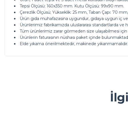
Tepsi Ölçüsü: 160x350 mm. Kutu Ölçüsü: 99x90 mm.
Çerezlik Ölçüsü; Yükseklik: 25 mm, Taban Çapı: 70 mm,
Ürün gıda muhafazasına uygundur, gıdaya uygun iç ve d
Ürünlerimiz fabrikamızda uluslararası standartlarda ve hi
Tüm ürünlerimiz zarar görmeden size ulaşabilmesi için
Ürünlerin faturasının nüshası paket içinde bulunmaktadı
Elde yıkama önerilmektedir, makinede yıkanmamalıdır
ürünleriniz çok güzel kargoda da bi tık daha ucuz olsanız ç
Bu ürünün fiyat bilgisi, resim, ürün açıklamalarında ve diğer ko
Görüş ve önerileriniz için teşekkür ederiz.
M... A... | 13/05/2026
Ürün resmi kalitesiz, bozuk veya görüntülenemiyor.
İlg
Kolay ve ulaşılabilir
Ürün açıklamasında eksik bilgiler bulunuyor.
Y... A... | 23/04/2026
Ürün bilgilerinde hatalar bulunuyor.
Ürün fiyatı diğer sitelerden daha pahalı.
çok sık ziyaret ettiğim bir alışveriş sitesi olmaya başlad
Bu ürüne benzer farklı alternatifler olmalı.
güzel bir firma.