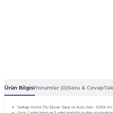
Ürün Bilgisi
Yorumlar (0)
Soru & Cevap
Tak
Sarkap Home 3'lü Ekose Tepsi ve Kutu Seti - 9,9x9 c
Ürün, 1 adet tepsi ve 3 adet metal kutudan oluşmaktad