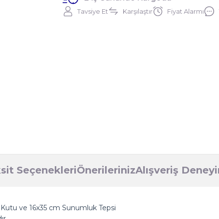
Tavsiye Et
Karşılaştır
Fiyat Alarmı
sit Seçenekleri
Önerileriniz
Alışveriş Deney
m Kutu ve 16x35 cm Sunumluk Tepsi
ır.