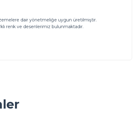
zemelere dair yönetmeliğe uygun üretilmiştir.
Farklı renk ve desenlerimiz bulunmaktadır.
a iletebilirsiniz.
nler