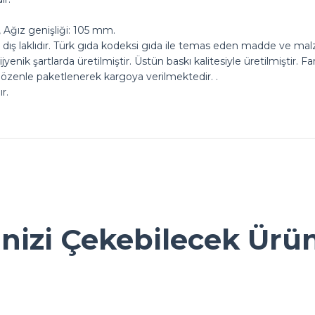
 Ağız genişliği: 105 mm.
ış laklıdır. Türk gıda kodeksi gıda ile temas eden madde ve mal
jyenik şartlarda üretilmiştir. Üstün baskı kalitesiyle üretilmiştir. 
 özenle paketlenerek kargoya verilmektedir. .
r.
.
ok seviniriz
nularda yetersiz gördüğünüz noktaları öneri formunu kullanarak tarafımız
Ürün hakkında henüz soru sorulmamış.
Bu ürüne ilk yorumu siz yapın!
inizi Çekebilecek Ürü
Yorum Yaz
Soru Sor
ı. ambalaj konusunda gerçekten
Sarkap