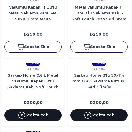
Sarkap
Sarkap
Vakumlu Kapaklı 1 L 3'lü
Metal Vakumlu Kapaklı 1
Metal Saklama Kabı Seti
Litre 3'lü Saklama Kabı -
90x160 mm Maun
Soft Touch Less Seri Krem
- Büyük Boy 090x160 mm
₺250,00
₺250,00
Sepete Ekle
Sepete Ekle
Tükendi
Tükendi
Sarkap
Sarkap
Sarkap Home 0,8 L Metal
Sarkap Home 3'lü 99x114
Vakumlu Kapaklı 3'lü
mm 0,8 L Saklama Kutusu
Saklama Kabı Soft Touch
Seti Gümüş
Küçük Boy 90x120 mm
Kahverengi
₺200,00
₺200,00
Stokta Yok
Stokta Yok
Tükendi