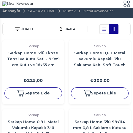
Anasayfa
SARKAP HOME
Mutfak
Metal Kavanozlar
FİLTRELE
SIRALA
Sarkap
Sarkap
Sarkap Home 3'lü Ekose
Sarkap Home 0,8 L Metal
Tepsi ve Kutu Seti - 9,9x9
Vakumlu Kapaklı 3'lü
cm Kutu ve 16x35 cm
Saklama Kabı Soft Touch
Sunumluk Tepsi
Küçük Boy 90x120 mm
SiyahEskitme
₺225,00
₺200,00
Sepete Ekle
Sepete Ekle
Sarkap
Sarkap
Sarkap Home 0,8 L Metal
Sarkap Home 3'lü 99x114
Vakumlu Kapaklı 3'lü
mm 0,8 L Saklama Kutusu