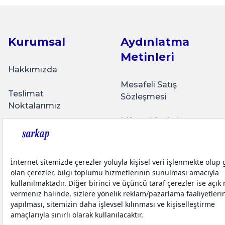
Basit kullanışlı arayüz
₺225,00
E... G... | 23/03/2026
Kurumsal
Aydınlatma
Sepete Ekle
Metinleri
Tohum Saklamak için çok güzel
Hakkımızda
İ... A... | 15/03/2026
Mesafeli Satış
Teslimat
Sözleşmesi
Noktalarımız
İyi memnunum
Sarkap Home 0,8 L Metal Vakumlu Kapaklı 3'lü Sa
Müşteri Aydınlatma
H... B... | 07/03/2026
Üyelik Sözleşmesi
Metni
Buradan ihtiyacım oldukça ürün alıyorum. Kargolama çok s
Bize Ulaşın
₺
İletişim Aydınlatma
ürünler..
Metni
Sarkap Blog
F... D... | 07/02/2026
Sepete Ekle
Teslimat Koşulları
Yatırımcı İlişkileri
Kullanışlı, pratik
Kişisel Verilerin