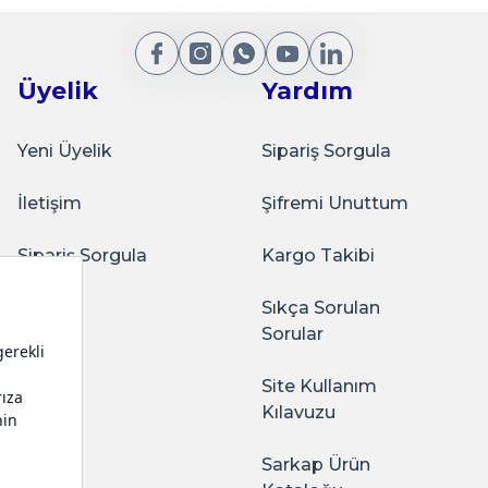
Gönder
Üyelik
Yardım
Yeni Üyelik
Sipariş Sorgula
İletişim
Şifremi Unuttum
Sarkap
klama Kabı Soft Touch Küçük Boy 90x120 mm Kahveren
Sipariş Sorgula
Kargo Takibi
Sıkça Sorulan
ağlam oluyor. Kaliteli
Sorular
200,00
Site Kullanım
Kılavuzu
Sarkap Ürün