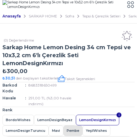
Anasayfa
SARKAP HOME
Sofra
Tepsi & Çerezlik Setleri
Sark
(0) Değerlendirme
Sarkap Home Lemon Desing 34 cm Tepsi ve
10x3,2 cm 6'lı Çerezlik Seti
LemonDesignKırmızı
₺300,00
₺30,51
den başlayan taksitlerle!
Taksit Seçenekleri
Barkod
8683318650499
Kodu
Havale
291,00 TL (%3,00 havale
indirimi)
Renk
BordoWishes
LemonDesignBeyaz
LemonDesignKırmızı
LemonDesignTuruncu
Mavi
Pembe
YeşilWishes