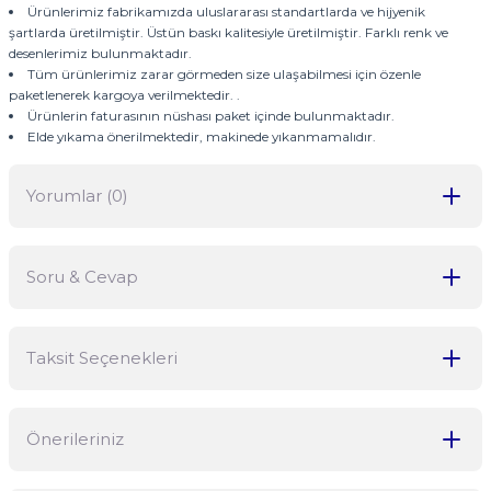
Ürünlerimiz fabrikamızda uluslararası standartlarda ve hijyenik
şartlarda üretilmiştir. Üstün baskı kalitesiyle üretilmiştir. Farklı renk ve
desenlerimiz bulunmaktadır.
Tüm ürünlerimiz zarar görmeden size ulaşabilmesi için özenle
paketlenerek kargoya verilmektedir. .
Ürünlerin faturasının nüshası paket içinde bulunmaktadır.
Elde yıkama önerilmektedir, makinede yıkanmamalıdır.
Yorumlar (0)
Soru & Cevap
Bu ürüne ilk yorumu siz yapın!
Taksit Seçenekleri
Yorum Yaz
Ürün hakkında henüz soru sorulmamış.
Önerileriniz
Soru Sor