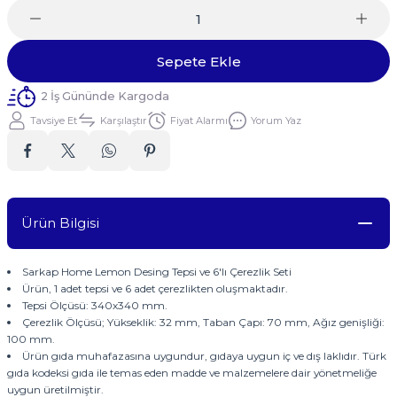
Sepete Ekle
2 İş Gününde Kargoda
Tavsiye Et
Karşılaştır
Fiyat Alarmı
Yorum Yaz
Ürün Bilgisi
Sarkap Home Lemon Desing Tepsi ve 6'lı Çerezlik Seti
Ürün, 1 adet tepsi ve 6 adet çerezlikten oluşmaktadır.
Tepsi Ölçüsü: 340x340 mm.
Çerezlik Ölçüsü; Yükseklik: 32 mm, Taban Çapı: 70 mm, Ağız genişliği:
100 mm.
Ürün gıda muhafazasına uygundur, gıdaya uygun iç ve dış laklıdır. Türk
gıda kodeksi gıda ile temas eden madde ve malzemelere dair yönetmeliğe
uygun üretilmiştir.