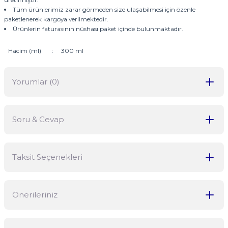
Tüm ürünlerimiz zarar görmeden size ulaşabilmesi için özenle
paketlenerek kargoya verilmektedir.
Ürünlerin faturasının nüshası paket içinde bulunmaktadır.
Hacim (ml)
:
300 ml
Yorumlar (0)
Soru & Cevap
Bu ürüne ilk yorumu siz yapın!
Taksit Seçenekleri
Yorum Yaz
Ürün hakkında henüz soru sorulmamış.
Önerileriniz
Soru Sor
Bu ürünün fiyat bilgisi, resim, ürün açıklamalarında ve diğer