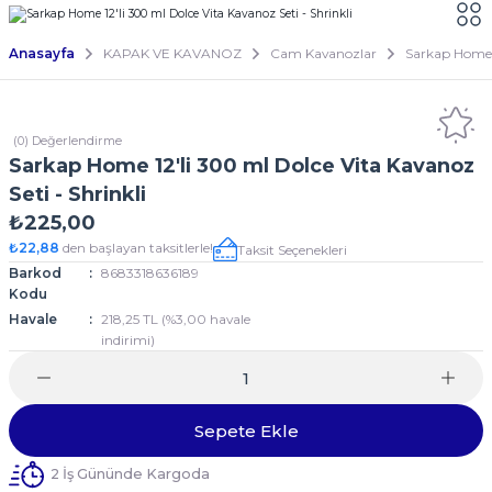
Anasayfa
KAPAK VE KAVANOZ
Cam Kavanozlar
Sarkap Home 1
(0) Değerlendirme
Sarkap Home 12'li 300 ml Dolce Vita Kavanoz
Seti - Shrinkli
₺225,00
₺22,88
den başlayan taksitlerle!
Taksit Seçenekleri
Barkod
8683318636189
Kodu
Havale
218,25 TL (%3,00 havale
indirimi)
Sepete Ekle
2 İş Gününde Kargoda