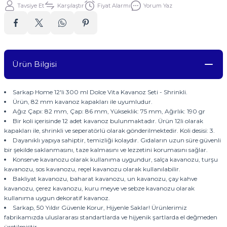
Tavsiye Et
Karşılaştır
Fiyat Alarmı
Yorum Yaz
Ürün Bilgisi
Sarkap Home 12'li 300 ml Dolce Vita Kavanoz Seti - Shrinkli.
Ürün, 82 mm kavanoz kapakları ile uyumludur.
Ağız Çapı: 82 mm, Çap: 86 mm, Yükseklik: 75 mm, Ağırlık: 190 gr
Bir koli içerisinde 12 adet kavanoz bulunmaktadır. Ürün 12li olarak
kapakları ile, shrinkli ve seperatörlü olarak gönderilmektedir. Koli desisi: 3.
Dayanıklı yapıya sahiptir, temizliği kolaydır. Gıdaların uzun süre güvenli
bir şekilde saklanmasını, taze kalmasını ve lezzetini korumasını sağlar.
Konserve kavanozu olarak kullanıma uygundur, salça kavanozu, turşu
kavanozu, sos kavanozu, reçel kavanozu olarak kullanılabilir.
Bakliyat kavanozu, baharat kavanozu, un kavanozu, çay kahve
kavanozu, çerez kavanozu, kuru meyve ve sebze kavanozu olarak
kullanıma uygun dekoratif kavanoz.
Sarkap, 50 Yıldır Güvenle Korur, Hijyenle Saklar! Ürünlerimiz
fabrikamızda uluslararası standartlarda ve hijyenik şartlarda el değmeden
üretilmiştir.