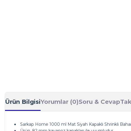
Ürün Bilgisi
Yorumlar (0)
Soru & Cevap
Tak
Sarkap Home 1000 ml Mat Siyah Kapaklı Shrinkli Bahar
Ürün, 82 mm kavanoz kapakları ile uyumludur.