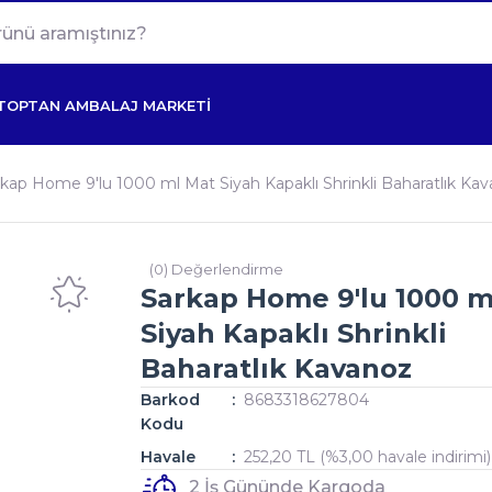
TOPTAN AMBALAJ MARKETİ
kap Home 9'lu 1000 ml Mat Siyah Kapaklı Shrinkli Baharatlık Ka
(0) Değerlendirme
Sarkap Home 9'lu 1000 m
Siyah Kapaklı Shrinkli
Baharatlık Kavanoz
Barkod
8683318627804
Kodu
Havale
252,20 TL (%3,00 havale indirimi)
2 İş Gününde Kargoda