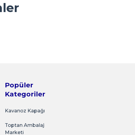
nler
 PembeAyıcık
Popüler
Kategoriler
Kavanoz Kapağı
Toptan Ambalaj
z Seti JamsSeri
Marketi