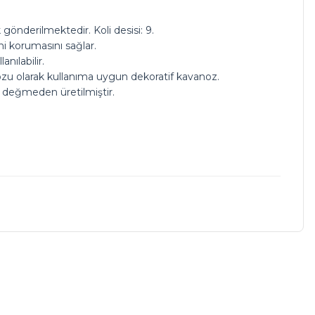
gönderilmektedir. Koli desisi: 9.
ni korumasını sağlar.
nılabilir.
u olarak kullanıma uygun dekoratif kavanoz.
el değmeden üretilmiştir.
a iletebilirsiniz.