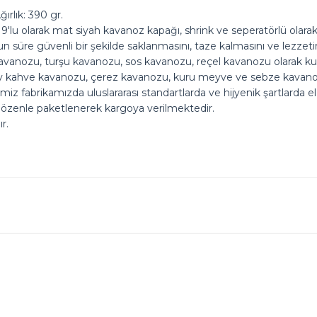
rlık: 390 gr.
9'lu olarak mat siyah kavanoz kapağı, shrink ve seperatörlü olarak 
uzun süre güvenli bir şekilde saklanmasını, taze kalmasını ve lezzeti
anozu, turşu kavanozu, sos kavanozu, reçel kavanozu olarak kulla
ay kahve kavanozu, çerez kavanozu, kuru meyve ve sebze kavanoz
imiz fabrikamızda uluslararası standartlarda ve hijyenik şartlarda 
 özenle paketlenerek kargoya verilmektedir.
r.
ok seviniriz
nularda yetersiz gördüğünüz noktaları öneri formunu kullanarak tarafımız
Ürün hakkında henüz soru sorulmamış.
Bu ürüne ilk yorumu siz yapın!