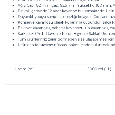
Ağız Çapı: 82 mm, Çap: 95,5 mm, Yükseklik: 180 mm, Ağı
Bir koli içerisinde 12 adet kavanoz bulunmaktadır. Ürün 
Dayanıklı yapıya sahiptir, temizliği kolaydır. Gıdaların 
Konserve kavanozu olarak kullanıma uygundur, salça kav
Bakliyat kavanozu, baharat kavanozu, un kavanozu, ç
Sarkap, 50 Yıldır Güvenle Korur, Hijyenle Saklar! Ürünler
Tüm ürünlerimiz zarar görmeden size ulaşabilmesi için
Ürünlerin faturasının nüshası paket içinde bulunmaktadı
Hacim (ml)
:
1000 ml (1 L)
ürünleriniz çok güzel kargoda da bi tık daha ucuz olsanız ç
Bu ürünün fiyat bilgisi, resim, ürün açıklamalarında ve diğer ko
Görüş ve önerileriniz için teşekkür ederiz.
M... A... | 13/05/2026
Ürün resmi kalitesiz, bozuk veya görüntülenemiyor.