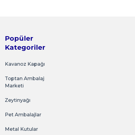
Popüler
Kategoriler
Kavanoz Kapağı
Sarkap
Toptan Ambalaj
6'lı Oval Sunumluk Metal Servis Tepsisi BRONZ
Marketi
Zeytinyağı
₺250,00
Pet Ambalajlar
e
Metal Kutular