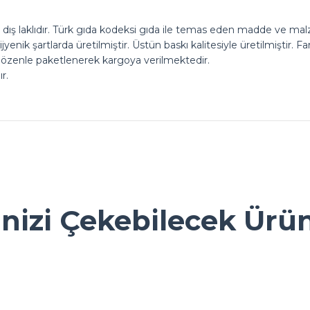
ış laklıdır. Türk gıda kodeksi gıda ile temas eden madde ve mal
jyenik şartlarda üretilmiştir. Üstün baskı kalitesiyle üretilmiştir. 
 özenle paketlenerek kargoya verilmektedir.
r.
.
ok seviniriz
nularda yetersiz gördüğünüz noktaları öneri formunu kullanarak tarafımız
Ürün hakkında henüz soru sorulmamış.
Bu ürüne ilk yorumu siz yapın!
inizi Çekebilecek Ürü
Yorum Yaz
Soru Sor
ı. ambalaj konusunda gerçekten
Sarkap
 Gold
Sarkap Home 16x35 cm 6'lı Oval Sunumluk 