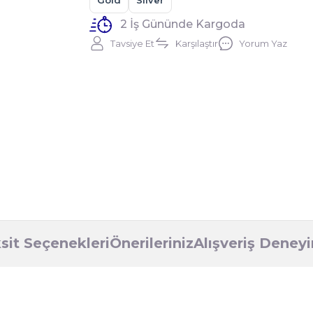
Gold
Silver
2 İş Gününde Kargoda
Tavsiye Et
Karşılaştır
Yorum Yaz
sit Seçenekleri
Önerileriniz
Alışveriş Deney