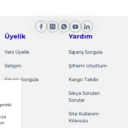
₺250,00
Gönder
Üyelik
Yardım
Sepete Ekle
Yeni Üyelik
Sipariş Sorgula
İletişim
Şifremi Unuttum
vis Tepsisi Parlak Siyah
Sarkap Home 16x35 cm 
Sipariş Sorgula
Kargo Takibi
Sıkça Sorulan
ağlam oluyor. Kaliteli
Sorular
Site Kullanım
Sepete Ekl
Kılavuzu