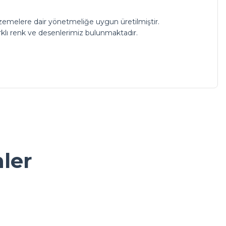
zemelere dair yönetmeliğe uygun üretilmiştir.
Farklı renk ve desenlerimiz bulunmaktadır.
a iletebilirsiniz.
nler
Metal Servis Tepsisi Gold